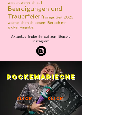
wieder, wenn ich auf
Beerdigungen und
Trauerfeiern
singe. Seit 2025
widme ich mich diesem Bereich mit
großer Hingabe.
Aktuelles findet ihr auf zum Beispiel
Instagram
ROCKEMARIECHE
klick
klick